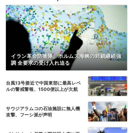
イラン革命防衛隊、ホルムズ海峡の封鎖継続強
調 全要求の受け入れ迫る
台風13号接近で中国東部に最高レベ
ルの警戒警報、1500便以上が欠航
サウジアラムコの石油施設に無人機
攻撃、フーシ派が声明