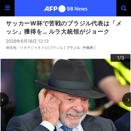
サッカーW杯で苦戦のブラジル代表は「メ
ッシ」獲得を… ルラ大統領がジョーク
2026年6月18日 12:13
発信地：リオデジャネイロ/ブラジル [
ブラジル
中南米
]
3
2
1
/3
/3
/3