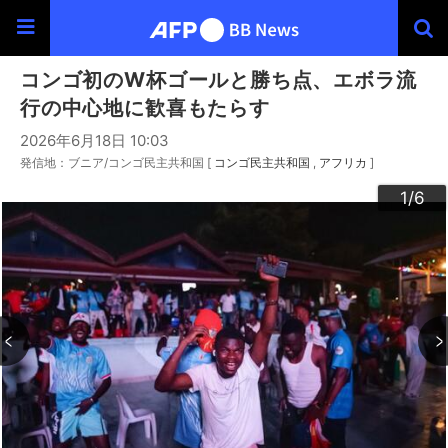
コンゴ初のW杯ゴールと勝ち点、エボラ流
行の中心地に歓喜もたらす
2026年6月18日 10:03
発信地：ブニア/コンゴ民主共和国 [
コンゴ民主共和国
アフリカ
]
3
4
6
2
5
1
/6
/6
/6
/6
/6
/6