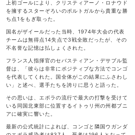
上初ゴールにより、クリスティアーノ・ロナウド
を擁するスターぞろいのポルトガルから貴重な勝
ち点1をもぎ取った。
国名がザイールだった当時、1974年大会の代表
チームは無得点14失点で3戦全敗だったが、その
不名誉な記憶は払しょくされた。
フランス人指揮官のセバスティアン・デサブル監
督は、「彼らは非常にポジティブな方法でコンゴ
を代表してくれた。国全体がこの結果にふさわし
い」と述べ、選手たちを誇りに思うと語った。
その思いは、エボラの流行で最大の打撃を受けて
いる同国北東部に位置するイトゥリ州の州都ブニ
アに確実に響いた。
最新の公式統計によれば、コンゴと隣国ウガンダ
のエボラ感染者は837人、死者は196人となって