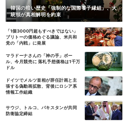
韓国の暗い歴史「強制的な国際養子縁組」、大
統領が真相解明を約束
「1個3000円超もすべきではない」
ブリトーの価格めぐる議論、米共和
党の「内戦」に発展
マラドーナさんの「神の手」ボー
ル、今月競売に 落札予想価格は1千万
ドル
ドイツでメルツ首相が辞任計画と主
張する偽動画拡散、背後にロシア系
情報工作組織
サウジ、トルコ、パキスタンが共同
防衛協定締結