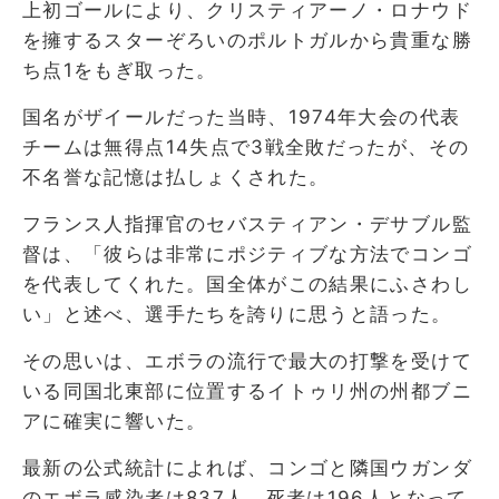
上初ゴールにより、クリスティアーノ・ロナウド
を擁するスターぞろいのポルトガルから貴重な勝
ち点1をもぎ取った。
国名がザイールだった当時、1974年大会の代表
チームは無得点14失点で3戦全敗だったが、その
不名誉な記憶は払しょくされた。
フランス人指揮官のセバスティアン・デサブル監
督は、「彼らは非常にポジティブな方法でコンゴ
を代表してくれた。国全体がこの結果にふさわし
い」と述べ、選手たちを誇りに思うと語った。
その思いは、エボラの流行で最大の打撃を受けて
いる同国北東部に位置するイトゥリ州の州都ブニ
アに確実に響いた。
最新の公式統計によれば、コンゴと隣国ウガンダ
のエボラ感染者は837人、死者は196人となって