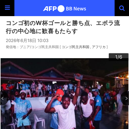
コンゴ初のW杯ゴールと勝ち点、エボラ流
行の中心地に歓喜もたらす
2026年6月18日 10:03
発信地：ブニア/コンゴ民主共和国 [
コンゴ民主共和国
アフリカ
]
3
4
6
2
5
1
/6
/6
/6
/6
/6
/6