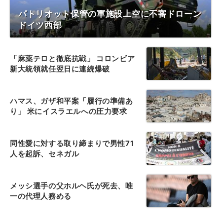
パトリオット保管の軍施設上空に不審ドローン
ドイツ西部
「麻薬テロと徹底抗戦」 コロンビア
新大統領就任翌日に連続爆破
ハマス、ガザ和平案「履行の準備あ
り」 米にイスラエルへの圧力要求
同性愛に対する取り締まりで男性71
人を起訴、セネガル
メッシ選手の父ホルヘ氏が死去、唯
一の代理人務める