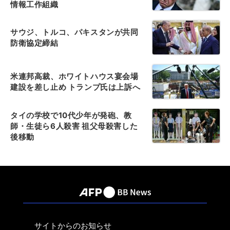
情報工作組織
サウジ、トルコ、パキスタンが共同
防衛協定締結
米連邦高裁、ホワイトハウス宴会場
建設を差し止め トランプ氏は上訴へ
タイの学校で10代少年が発砲、教
師・生徒ら6人殺害 祖父母殺害した
後移動
サイトからのお知らせ