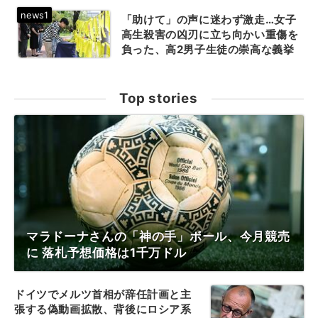
「助けて」の声に迷わず激走…女子
高生殺害の凶刃に立ち向かい重傷を
負った、高2男子生徒の崇高な義挙
Top stories
マラドーナさんの「神の手」ボール、今月競売
に 落札予想価格は1千万ドル
ドイツでメルツ首相が辞任計画と主
張する偽動画拡散、背後にロシア系