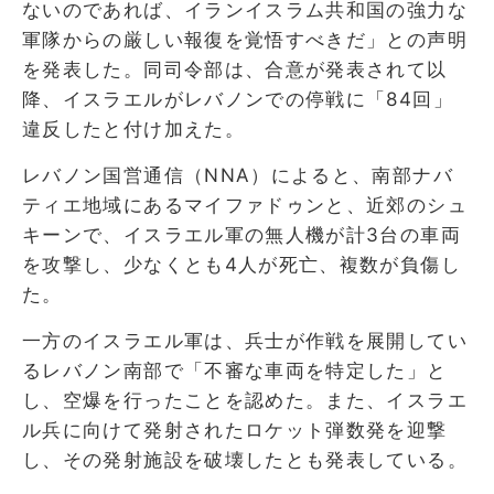
ないのであれば、イランイスラム共和国の強力な
軍隊からの厳しい報復を覚悟すべきだ」との声明
を発表した。同司令部は、合意が発表されて以
降、イスラエルがレバノンでの停戦に「84回」
違反したと付け加えた。
レバノン国営通信（NNA）によると、南部ナバ
ティエ地域にあるマイファドゥンと、近郊のシュ
キーンで、イスラエル軍の無人機が計3台の車両
を攻撃し、少なくとも4人が死亡、複数が負傷し
た。
一方のイスラエル軍は、兵士が作戦を展開してい
るレバノン南部で「不審な車両を特定した」と
し、空爆を行ったことを認めた。また、イスラエ
ル兵に向けて発射されたロケット弾数発を迎撃
し、その発射施設を破壊したとも発表している。