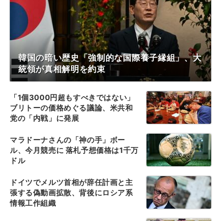
韓国の暗い歴史「強制的な国際養子縁組」、大
統領が真相解明を約束
「1個3000円超もすべきではない」
ブリトーの価格めぐる議論、米共和
党の「内戦」に発展
マラドーナさんの「神の手」ボー
ル、今月競売に 落札予想価格は1千万
ドル
ドイツでメルツ首相が辞任計画と主
張する偽動画拡散、背後にロシア系
情報工作組織