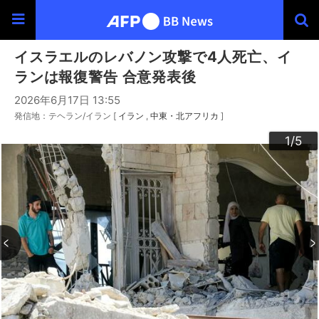
イスラエルのレバノン攻撃で4人死亡、イ
ランは報復警告 合意発表後
2026年6月17日 13:55
発信地：テヘラン/イラン [
イラン
中東・北アフリカ
]
3
4
2
5
1
/5
/5
/5
/5
/5