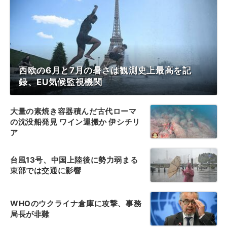
西欧の6月と7月の暑さは観測史上最高を記
録、EU気候監視機関
大量の素焼き容器積んだ古代ローマ
の沈没船発見 ワイン運搬か 伊シチリ
ア
台風13号、中国上陸後に勢力弱まる
東部では交通に影響
WHOのウクライナ倉庫に攻撃、事務
局長が非難