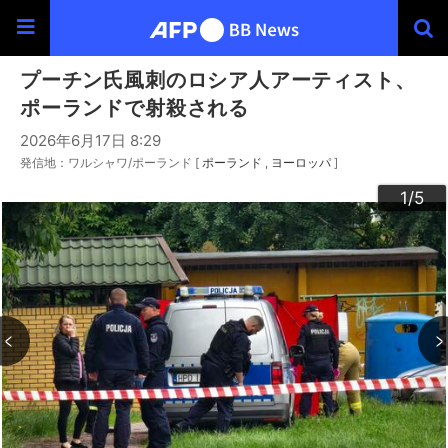
プーチン氏風刺のロシア人アーティスト、
ポーランドで射殺される
2026年6月17日 8:29
発信地：ワルシャワ/ポーランド [
ポーランド
ヨーロッパ
]
3
4
2
5
1
/5
/5
/5
/5
/5