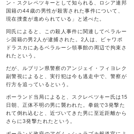
ン・スクレペツキーとして知られる、ロシア連邦
国籍の44歳の男性が殺害された事件について、
現在捜査が進められている」と述べた。
同氏によると、この殺人事件に関連してベラルー
シ国籍の男2人が逮捕された。2人は、ビャワポ
ドラスカにあるベラルーシ領事館の周辺で拘束さ
れたという。
だが、ルブリン県警察のアンジェイ・フィヨレク
副警視によると、実行犯は今も逃走中で、警察が
行方を追っているという。
ポーランド当局によると、スクレペツキー氏は15
日朝、正体不明の男に襲われた。拳銃で3発撃た
れて倒れ込むと、近づいてきた男に至近距離から
さらに3発撃たれたという。
ポーランド政府のアダム・シュラプカ報道官によ