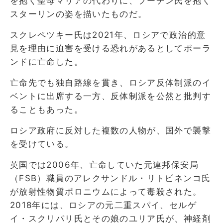
を抱く聖母マリアの代わりに、プーチン氏を抱く
スターリンの姿を描いたものだ。
スクレペツキー氏は2021年、ロシアで政治的意
見を理由に迫害を受ける恐れがあるとしてポーラ
ンドに亡命した。
亡命先でも独自路線を貫き、ロシア反体制派のイ
ベントに出席する一方、反体制派を公然と批判す
ることもあった。
ロシア政府に反対した複数の人物が、国外で襲撃
を受けている。
英国では2006年、亡命していた元連邦保安局
（FSB）職員のアレクサンドル・リトビネンコ氏
が放射性物質ポロニウムによって毒殺された。
2018年には、ロシアの元二重スパイ、セルゲ
イ・スクリパリ氏とその娘のユリア氏が、神経剤