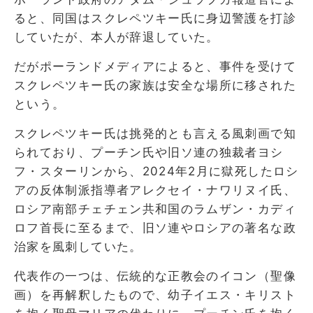
ると、同国はスクレペツキー氏に身辺警護を打診
していたが、本人が辞退していた。
だがポーランドメディアによると、事件を受けて
スクレペツキー氏の家族は安全な場所に移された
という。
スクレペツキー氏は挑発的とも言える風刺画で知
られており、プーチン氏や旧ソ連の独裁者ヨシ
フ・スターリンから、2024年2月に獄死したロシ
アの反体制派指導者アレクセイ・ナワリヌイ氏、
ロシア南部チェチェン共和国のラムザン・カディ
ロフ首長に至るまで、旧ソ連やロシアの著名な政
治家を風刺していた。
代表作の一つは、伝統的な正教会のイコン（聖像
画）を再解釈したもので、幼子イエス・キリスト