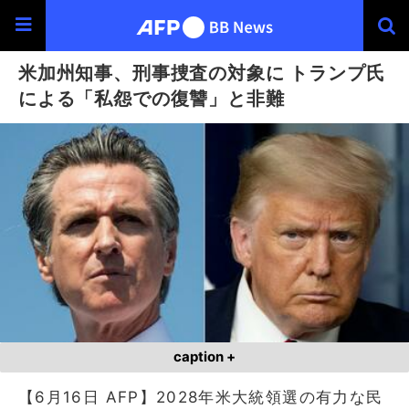
米加州知事、刑事捜査の対象に トランプ氏
による「私怨での復讐」と非難
caption +
【6月16日 AFP】2028年米大統領選の有力な民