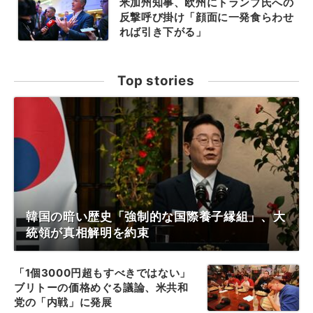
米加州知事、欧州にトランプ氏への
反撃呼び掛け「顔面に一発食らわせ
れば引き下がる」
Top stories
韓国の暗い歴史「強制的な国際養子縁組」、大
統領が真相解明を約束
「1個3000円超もすべきではない」
ブリトーの価格めぐる議論、米共和
党の「内戦」に発展