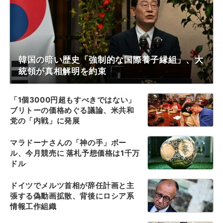
韓国の暗い歴史「強制的な国際養子縁組」、大
統領が真相解明を約束
「1個3000円超もすべきではない」
ブリトーの価格めぐる議論、米共和
党の「内戦」に発展
マラドーナさんの「神の手」ボー
ル、今月競売に 落札予想価格は1千万
ドル
ドイツでメルツ首相が辞任計画と主
張する偽動画拡散、背後にロシア系
情報工作組織