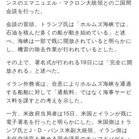
ンスのエマニュエル・マクロン大統領との二国間
会談を行った。
会談の冒頭、トランプ氏は「ホルムズ海峡では、
石油を積んだ多くの船が動き始めている」と述
べ、海峡は一部で既に開放されていると明らかに
し、機雷の除去作業が行われているとした。
その上で、署名式が行われる19日には「完全に開
放される」と述べた。
イラン外務省は、合意によりホルムズ海峡を通過
する船舶に対して「通航料」ではなく海事サービ
ス料を課すとの考えを示した。
一方、米政府当局者は15日、米国とイランが既に
電子署名を行ったと明らかにした。米国側はトラ
ンプ氏とJ・D・バンス米副大統領、イラン側は
主任交渉官を務める国会議長のモハマドバゲル・