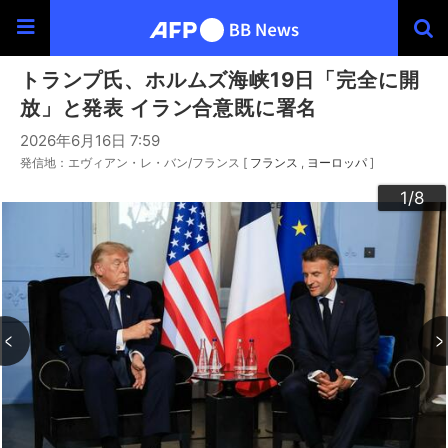
トランプ氏、ホルムズ海峡19日「完全に開
放」と発表 イラン合意既に署名
2026年6月16日 7:59
発信地：エヴィアン・レ・バン/フランス [
フランス
ヨーロッパ
]
3
4
6
2
5
7
8
1
/8
/8
/8
/8
/8
/8
/8
/8