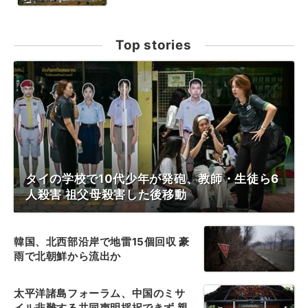
Top stories
タイの学校で10代少年が発砲、教師・生徒ら6
人殺害 祖父母殺害した後移動
韓国、北西部沿岸で地雷15個回収 豪
雨で北朝鮮から流出か
太平洋諸島フォーラム、中国のミサ
イル非難する共同声明採択できず 親