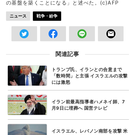
の基盤を築くことになる」と述べた。(c)AFP
ニュース
戦争・紛争
関連記事
トランプ氏、イランとの合意まで
「数時間」と主張 イスラエルの攻撃
には激怒
イラン前最高指導者ハメネイ師、7
月9日に埋葬へ 国営テレビ
イスラエル、レバノン南部を攻撃 米