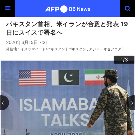
パキスタン首相、米イランが合意と発表 19
日にスイスで署名へ
2026年6月15日 7:21
発信地：イスラマバード/パキスタン [
パキスタン
アジア・オセアニア
]
3
2
1
/3
/3
/3