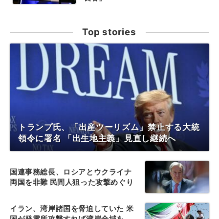
Top stories
トランプ氏、「出産ツーリズム」禁止する大統
領令に署名 「出生地主義」見直し継続へ
国連事務総長、ロシアとウクライナ
両国を非難 民間人狙った攻撃めぐり
イラン、湾岸諸国を脅迫していた 米
国が発電所攻撃すれば湾岸全域を