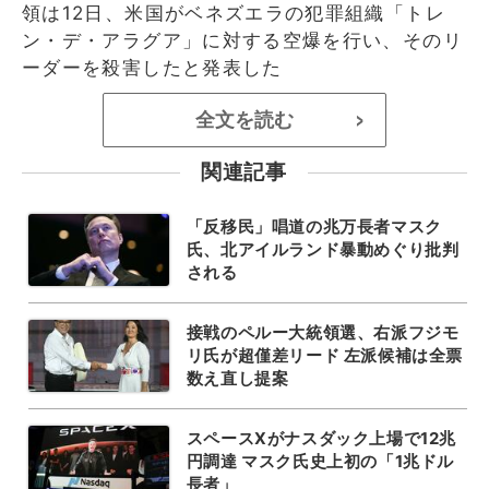
領は12日、米国がベネズエラの犯罪組織「トレ
ン・デ・アラグア」に対する空爆を行い、そのリ
ーダーを殺害したと発表した
全文を読む
>
関連記事
「反移民」唱道の兆万長者マスク
氏、北アイルランド暴動めぐり批判
される
接戦のペルー大統領選、右派フジモ
リ氏が超僅差リード 左派候補は全票
数え直し提案
スペースXがナスダック上場で12兆
円調達 マスク氏史上初の「1兆ドル
長者」