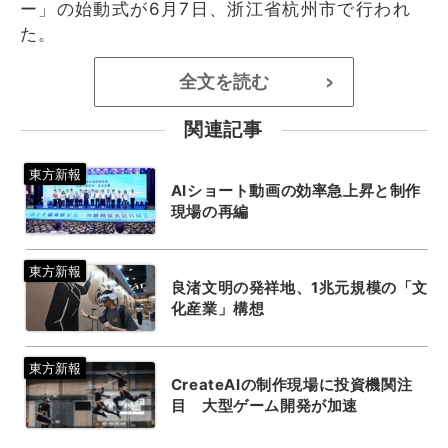
ー」の始動式が6月7日、浙江省杭州市で行われ
た。
全文を読む
>
関連記事
AIショート動画の効率急上昇と制作
現場の再編
良渚文明の発祥地、1兆元規模の「文
化産業」構想
CreateAIの制作現場に投資機関注
目 大型ゲーム開発が加速