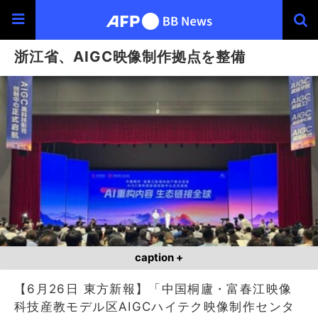
浙江省、AIGC映像制作拠点を整備
caption +
【6月26日 東方新報】「中国桐廬・富春江映像
科技産教モデル区AIGCハイテク映像制作センタ