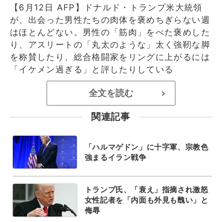
【6月12日 AFP】ドナルド・トランプ米大統領
が、出会った男性たちの肉体を褒めちぎらない週
はほとんどない。男性の「筋肉」をべた褒めした
り、アスリートの「丸太のような」太く強靭な脚
を称賛したり、総合格闘家をリングに上がるには
「イケメン過ぎる」と評したりしている
全文を読む
>
関連記事
「ハルマゲドン」に十字軍、宗教色
強まるイラン戦争
トランプ氏、「衰え」指摘され激怒
女性記者を「内面も外見も醜い」と
侮辱