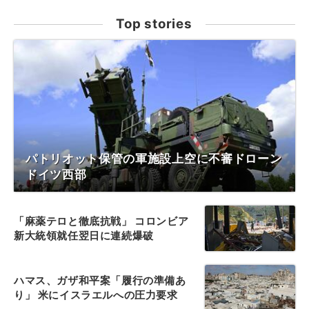
Top stories
パトリオット保管の軍施設上空に不審ドローン
ドイツ西部
「麻薬テロと徹底抗戦」 コロンビア
新大統領就任翌日に連続爆破
ハマス、ガザ和平案「履行の準備あ
り」 米にイスラエルへの圧力要求