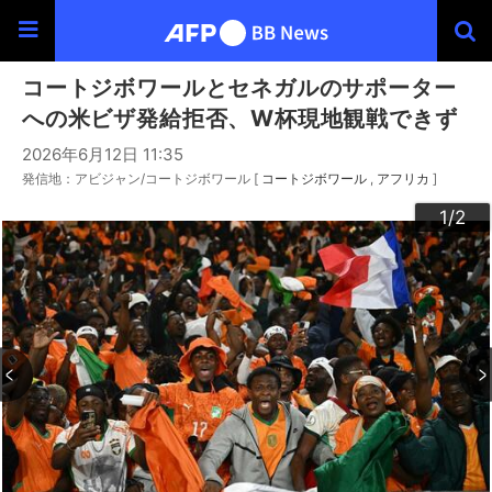
コートジボワールとセネガルのサポーター
への米ビザ発給拒否、W杯現地観戦できず
2026年6月12日 11:35
発信地：アビジャン/コートジボワール [
コートジボワール
アフリカ
]
2
1
/2
/2