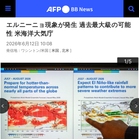
エルニーニョ現象が発生 過去最大級の可能
性 米海洋大気庁
2026年6月12日 10:08
発信地：ワシントン/米国 [
米国
北米
]
3
4
2
5
1
/5
/5
/5
/5
/5