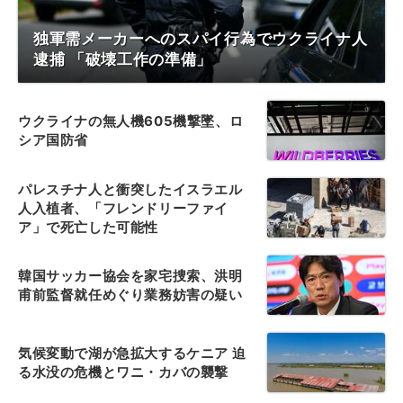
独軍需メーカーへのスパイ行為でウクライナ人
逮捕 「破壊工作の準備」
ウクライナの無人機605機撃墜、ロ
シア国防省
パレスチナ人と衝突したイスラエル
人入植者、「フレンドリーファイ
ア」で死亡した可能性
韓国サッカー協会を家宅捜索、洪明
甫前監督就任めぐり業務妨害の疑い
気候変動で湖が急拡大するケニア 迫
る水没の危機とワニ・カバの襲撃