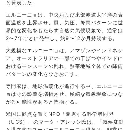
と発表した。
エルニーニョは、中央および東部赤道太平洋の表
面温度を上昇させ、風、気圧、降雨パターンに世
界的な変化をもたらす自然の気候現象で、通常は
2〜7年ごとに発生し、約9〜12か月持続する。
大規模なエルニーニョは、アマゾンやインドネシ
ア、オーストラリアの一部での干ばつやインドに
おけるモンスーンの乱れ、熱帯地域全体での降雨
パターンの変化をひきおこす。
専門家は、地球温暖化が進行する中、エルニーニ
ョはその影響を増幅させ、極端な気象現象につな
がる可能性があると指摘する。
米国に拠点を置くNPO「憂慮する科学者同盟
（UCS）」のマーク・アレッシ氏は、「気候変動
と潜在的なスーパーエルニーニョ現象は、非常に