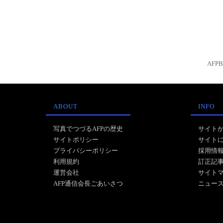
AFP
ABOUT
INFO
写真でつづるAFPの歴史
サイト
サイトポリシー
サイト
プライバシーポリシー
採用情
利用規約
訂正記
運営会社
サイト
AFP通信会長ごあいさつ
ニュー