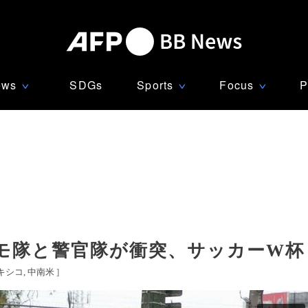
ews
SDGs
Sports
Focus
P
∨
∨
∨
モ隊と警官隊が衝突、サッカーW杯
キシコ
中南米
]