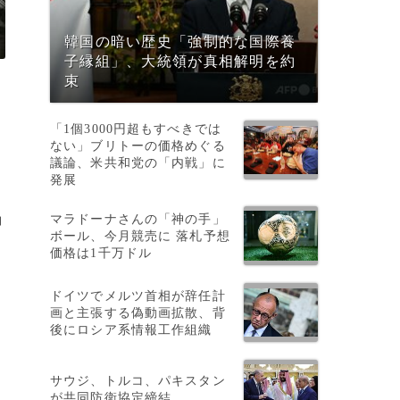
韓国の暗い歴史「強制的な国際養
子縁組」、大統領が真相解明を約
束
「1個3000円超もすべきでは
ない」ブリトーの価格めぐる
議論、米共和党の「内戦」に
発展
マラドーナさんの「神の手」
コ
ボール、今月競売に 落札予想
価格は1千万ドル
ドイツでメルツ首相が辞任計
画と主張する偽動画拡散、背
後にロシア系情報工作組織
破
サウジ、トルコ、パキスタン
が共同防衛協定締結