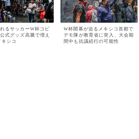
れるサッカーW杯コピ
W杯開幕が迫るメキシコ首都で
公式グッズ高騰で増え
デモ隊が教育省に突入、大会期
メキシコ
間中も抗議続行の可能性