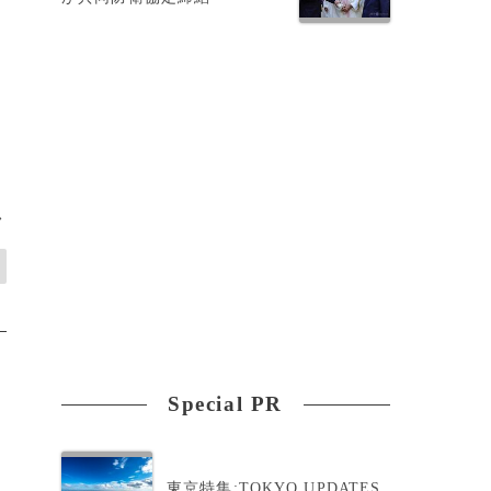
>
Special PR
東京特集:TOKYO UPDATES