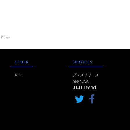
News
OTHER
SERVICES
RSS
プレスリリース
AFP WAA