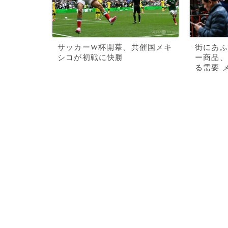
サッカーW杯開幕、共催国メキ
街にあふ
シコが初戦に快勝
ー商品、
る需要 