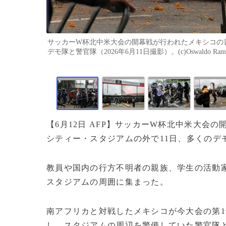
サッカーW杯北中米大会の開幕戦が行われたメキシコの
デモ隊と警官隊（2026年6月11日撮影）。(c)Oswaldo Ramire
【6月12日 AFP】サッカーW杯北中米大会
シティー・スタジアムの外で11日、多くのデ
教員や国内の行方不明者の親族、学生の活動
スタジアムの周囲に集まった。
南アフリカと対戦したメキシコが今大会の第
し、スタジアムの周辺を警備していた警官隊