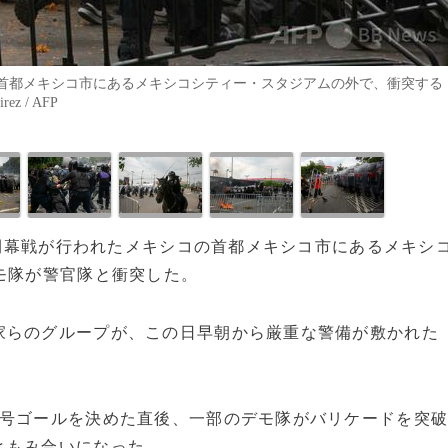
首都メキシコ市にあるメキシコシティー・スタジアムの外で、衝突する
z / AFP
の開幕戦が行われたメキシコの首都メキシコ市にあるメキシ
モ隊が警官隊と衝突した。
家らのグループが、この日早朝から厳重な警備が敷かれた
1号ゴールを決めた直後、一部のデモ隊がバリケードを突
ともみ合いになった。