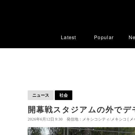
Latest
Popular
N
ニュース
社会
開幕戦スタジアムの外でデ
2026年6月12日 9:30
発信地：メキシコシティ/メキシコ [
メ