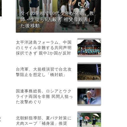
タイの学校で10代少年が発砲、教
師・生徒ら6人殺害 祖父母殺害し
た後移動
太平洋諸島フォーラム、中国
のミサイル非難する共同声明
採択できず 親中2か国が反対
台湾軍、大規模演習で台北攻
撃阻止を想定し「橋封鎖」
国連事務総長、ロシアとウク
た
ライナ両国を非難 民間人狙っ
た攻撃めぐり
北朝鮮指導部、夏バテ対策に
電
犬肉スープ「補身湯」推奨