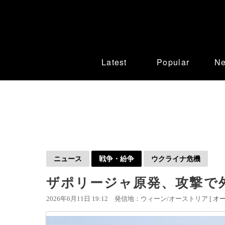
Latest
Popular
N
ニュース
戦争・紛争
ウクライナ危機
ザポリージャ原発、攻撃で外
2026年6月11日 19:12
発信地：ウィーン/オーストリア [
オ