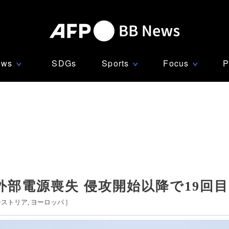
ews
SDGs
Sports
Focus
P
∨
∨
∨
部電源喪失 侵攻開始以降で19回目
ーストリア
ヨーロッパ
]