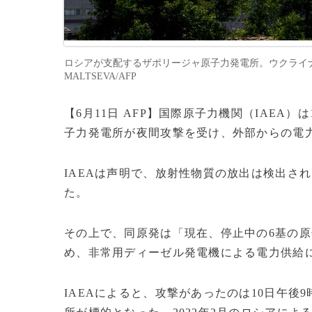
ロシアが支配するザポリージャ原子力発電所。ウクライナ南部
MALTSEVA/AFP
【6月11日 AFP】国際原子力機関（IAEA
子力発電所が夜間攻撃を受け、外部からの電
IAEAは声明で、放射性物質の放出は検出さ
た。
その上で、同原発は「現在、停止中の6基の
め、非常用ディーゼル発電機による電力供給
IAEAによると、攻撃があったのは10日午後