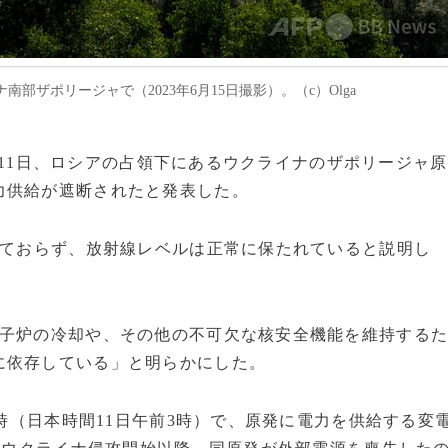
ザポリージャで（2023年6月15日撮影）。（c）Olga
）は11日、ロシアの占領下にあるウクライナのザポリージャ原
力供給が遮断されたと発表した。
れておらず、放射線レベルは正常に保たれていると説明し
原子炉の冷却や、その他の不可欠な核安全機能を維持する
に依存している」と明らかにした。
9時（日本時間11日午前3時）で、原発に電力を供給する変