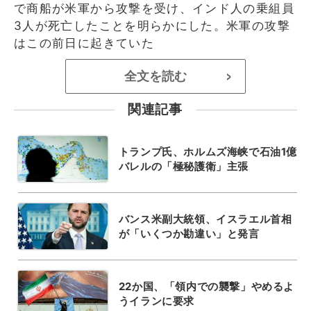
で商船が米軍から攻撃を受け、インド人の乗組員
3人が死亡したことを明らかにした。米軍の攻撃
はこの前日に起きていた
全文を読む
>
関連記事
トランプ氏、ホルムズ海峡で石油1億
バレルの「極秘護衛」主張
バンス米副大統領、イスラエル首相
が「いくつか勘違い」と発言
22か国、「領内での襲撃」やめるよ
うイランに要求