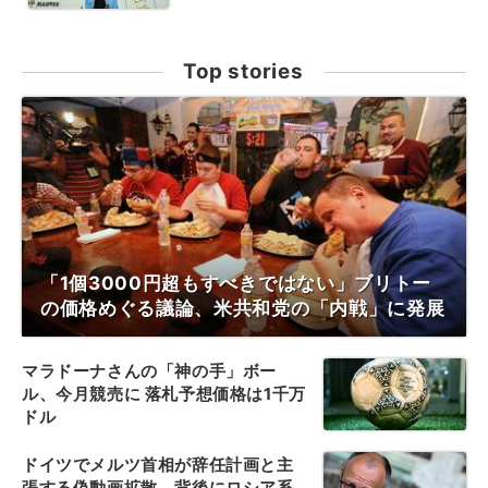
Top stories
「1個3000円超もすべきではない」ブリトー
の価格めぐる議論、米共和党の「内戦」に発展
マラドーナさんの「神の手」ボー
ル、今月競売に 落札予想価格は1千万
ドル
ドイツでメルツ首相が辞任計画と主
張する偽動画拡散、背後にロシア系