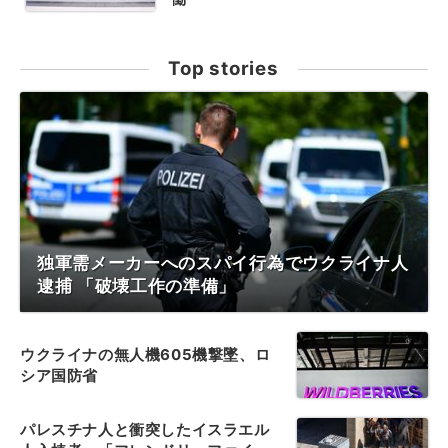
Top stories
独軍需メーカーへのスパイ行為でウクライナ人
逮捕 「破壊工作の準備」
ウクライナの無人機605機撃墜、ロ
シア国防省
パレスチナ人と衝突したイスラエル