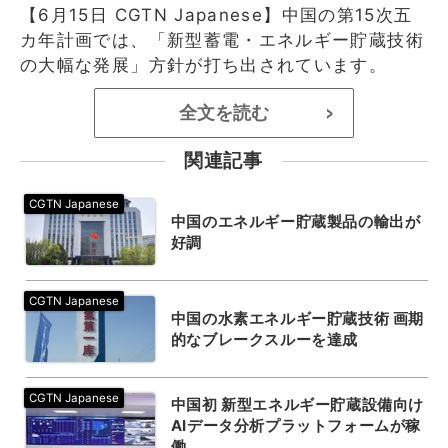
【6月15日 CGTN Japanese】中国の第15次五
カ年計画では、「新型蓄電・エネルギー貯蔵技術
の大幅な発展」方針が打ち出されています。
全文を読む
>
関連記事
中国のエネルギー貯蔵製品の輸出が
好調
中国の水素エネルギー貯蔵技術 画期
的なブレークスルーを達成
中国初 新型エネルギー貯蔵設備向け
AIデータ分析プラットフォームが稼
働