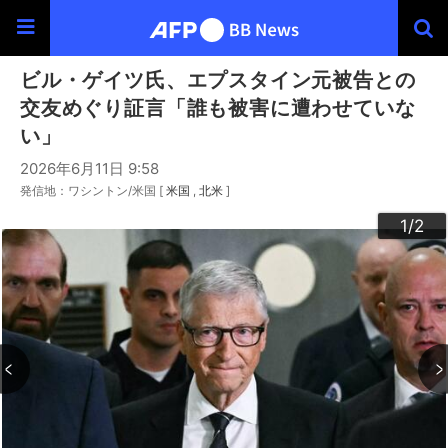
ビル・ゲイツ氏、エプスタイン元被告との
交友めぐり証言「誰も被害に遭わせていな
い」
2026年6月11日 9:58
発信地：ワシントン/米国 [
米国
北米
]
2
1
/2
/2