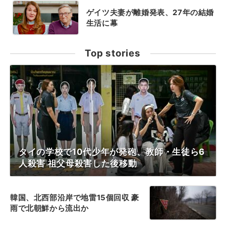
ゲイツ夫妻が離婚発表、27年の結婚
生活に幕
Top stories
タイの学校で10代少年が発砲、教師・生徒ら6
人殺害 祖父母殺害した後移動
韓国、北西部沿岸で地雷15個回収 豪
雨で北朝鮮から流出か