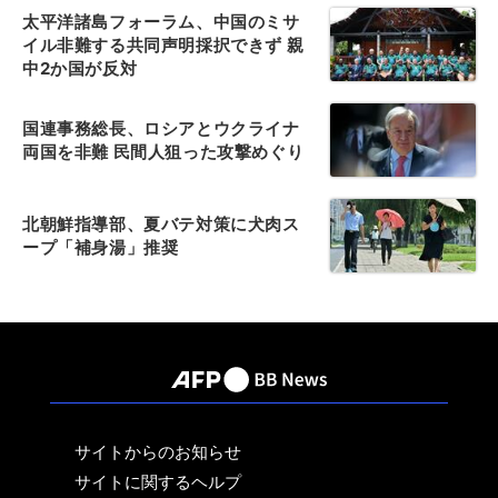
太平洋諸島フォーラム、中国のミサ
イル非難する共同声明採択できず 親
中2か国が反対
国連事務総長、ロシアとウクライナ
両国を非難 民間人狙った攻撃めぐり
北朝鮮指導部、夏バテ対策に犬肉ス
ープ「補身湯」推奨
サイトからのお知らせ
サイトに関するヘルプ