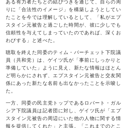
ある有力者たちとの結びつきを通じて、自らの周
りに「合法性のイメージ」を構築しようとしてい
たことを今では理解しているとして、「私がエプ
スタイン元被告と過ごした時間が、彼に少しでも
信頼性を与えてしまっていたのであれば、深くお
わびする」と述べた。
聴取を終えた同委のティム・バーチェット下院議
員（共和党）は、ゲイツ氏が「事前にしっかりと
準備していた」ように見え、新たな情報はほとん
ど明らかにされず、エプスタイン元被告と交友関
係にあった新たな名前も出なかったことを示唆し
た。
一方、同委の民主党トップであるロバート・ガル
シア下院議員は記者団に対し、ゲイツ氏が「エプ
スタイン元被告の周辺にいた他の人物に関する情
報を提供してくれた」と主張。「これまでのとこ