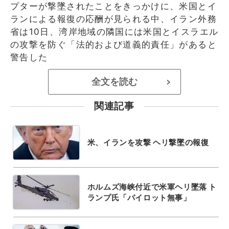
プターが撃墜されたことをきっかけに、米国とイ
ランによる報復の応酬が見られる中、イラン外務
省は10日、湾岸地域の隣国には米国とイスラエル
の攻撃を防ぐ「法的および道義的責任」があると
警告した
全文を読む
>
関連記事
米、イランを攻撃 ヘリ撃墜の報復
ホルムズ海峡付近で米軍ヘリ墜落 ト
ランプ氏「パイロット無事」