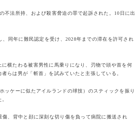
の不法所持、および殺害脅迫の罪で起訴された。10日に
し、同年に難民認定を受け、2028年までの滞在を許可され
上に横たわる被害男性に馬乗りになり、刃物で頭や首を何
力者らは男が「斬首」を試みていたと主張している。
（ホッケーに似たアイルランドの球技）のスティックを振
た。
重傷、背中と顔に深刻な切り傷を負って病院に搬送され