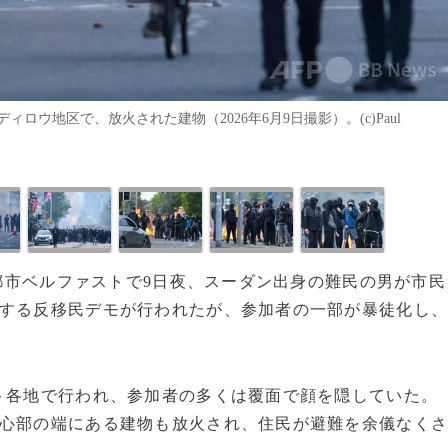
ウ地区で、放火された建物（2026年6月9日撮影）。(c)Paul
心都市ベルファストで9日夜、スーダン出身の難民の男が市民
議する反移民デモが行われたが、参加者の一部が暴徒化し
ト各地で行われ、参加者の多くは覆面で顔を隠していた。
中心部の端にある建物も放火され、住民が避難を余儀なく