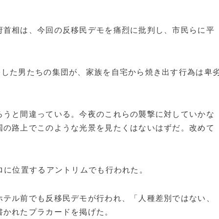
府首相は、今回の反移民デモを痛烈に批判し、市民らに平
をした男たちの集団が、家族を自宅から焼き出す行為は卑
ろうと間違っている。今夜のこれらの襲撃に対していかな
国の路上でこのような光景を見たくはないはずだ。改めて
ロに位置するアントリムでも行われた。
ホテル前でも反移民デモが行われ、「人種差別ではない、
書かれたプラカードを掲げた。