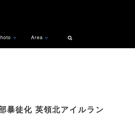
hoto
Area
∨
∨
部暴徒化 英領北アイルラン