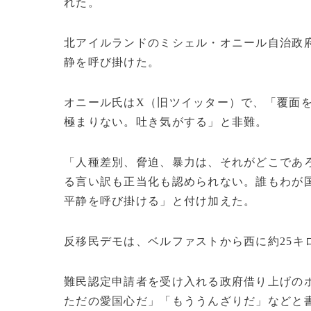
れた。
北アイルランドのミシェル・オニール自治政
静を呼び掛けた。
オニール氏はX（旧ツイッター）で、「覆面
極まりない。吐き気がする」と非難。
「人種差別、脅迫、暴力は、それがどこであ
る言い訳も正当化も認められない。誰もわが
平静を呼び掛ける」と付け加えた。
反移民デモは、ベルファストから西に約25キ
難民認定申請者を受け入れる政府借り上げの
ただの愛国心だ」「もううんざりだ」などと