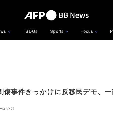
ews
SDGs
Sports
Focus
P
∨
∨
∨
刺傷事件きっかけに反移民デモ、一
ーロッパ
]