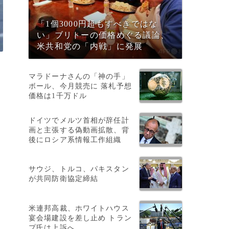
「1個3000円超もすべきではな
い」ブリトーの価格めぐる議論、
米共和党の「内戦」に発展
マラドーナさんの「神の手」
ボール、今月競売に 落札予想
価格は1千万ドル
ドイツでメルツ首相が辞任計
画と主張する偽動画拡散、背
後にロシア系情報工作組織
、
サウジ、トルコ、パキスタン
が共同防衛協定締結
米連邦高裁、ホワイトハウス
さ
宴会場建設を差し止め トラン
プ氏は上訴へ