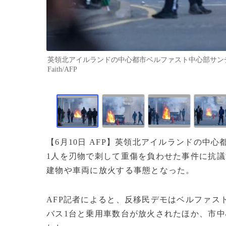
英領北アイルランドの中心都市ベルファスト中心部サンディロ
Faith/AFP
【6月10日 AFP】英領北アイルランドの中
1人を刃物で刺して重傷を負わせた事件に抗
建物や車両に放火する事態となった。
AFP記者によると、反移民デモはベルファス
バス1台と乗用車数台が放火されたほか、市