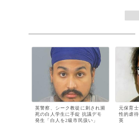
英警察、シーク教徒に刺され瀕
元保育士
死の白人学生に手錠 抗議デモ
性的虐待
発生「白人を2級市民扱い」
英