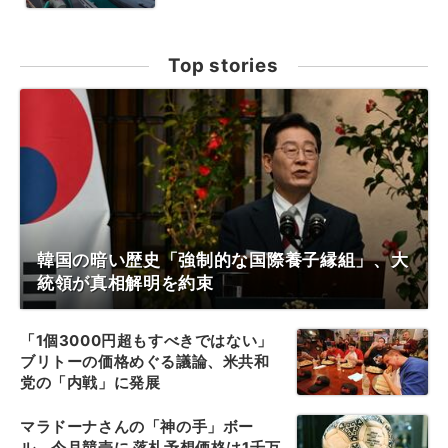
Top stories
韓国の暗い歴史「強制的な国際養子縁組」、大
統領が真相解明を約束
「1個3000円超もすべきではない」
ブリトーの価格めぐる議論、米共和
党の「内戦」に発展
マラドーナさんの「神の手」ボー
ル、今月競売に 落札予想価格は1千万