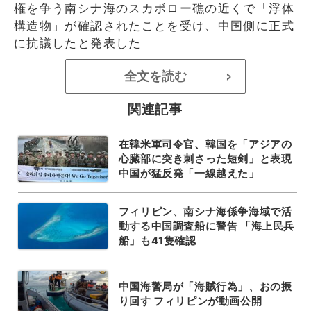
権を争う南シナ海のスカボロー礁の近くで「浮体
構造物」が確認されたことを受け、中国側に正式
に抗議したと発表した
全文を読む
>
関連記事
在韓米軍司令官、韓国を「アジアの
心臓部に突き刺さった短剣」と表現
中国が猛反発「一線越えた」
フィリピン、南シナ海係争海域で活
動する中国調査船に警告 「海上民兵
船」も41隻確認
中国海警局が「海賊行為」、おの振
り回す フィリピンが動画公開