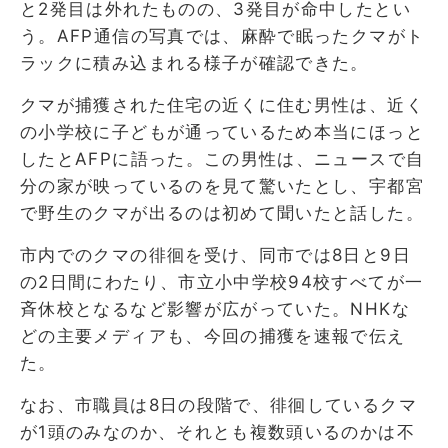
と2発目は外れたものの、3発目が命中したとい
う。AFP通信の写真では、麻酔で眠ったクマがト
ラックに積み込まれる様子が確認できた。
クマが捕獲された住宅の近くに住む男性は、近く
の小学校に子どもが通っているため本当にほっと
したとAFPに語った。この男性は、ニュースで自
分の家が映っているのを見て驚いたとし、宇都宮
で野生のクマが出るのは初めて聞いたと話した。
市内でのクマの徘徊を受け、同市では8日と9日
の2日間にわたり、市立小中学校94校すべてが一
斉休校となるなど影響が広がっていた。NHKな
どの主要メディアも、今回の捕獲を速報で伝え
た。
なお、市職員は8日の段階で、徘徊しているクマ
が1頭のみなのか、それとも複数頭いるのかは不