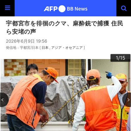
宇都宮市を徘徊のクマ、麻酔銃で捕獲 住民
ら安堵の声
2026年6月9日 19:56
発信地：宇都宮/日本 [
日本
アジア・オセアニア
]
10
13
14
12
15
11
3
4
6
9
2
5
7
8
1
/15
/15
/15
/15
/15
/15
/15
/15
/15
/15
/15
/15
/15
/15
/15