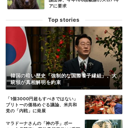
アに要求
Top stories
韓国の暗い歴史「強制的な国際養子縁組」、大
統領が真相解明を約束
「1個3000円超もすべきではない」
ブリトーの価格めぐる議論、米共和
党の「内戦」に発展
マラドーナさんの「神の手」ボー