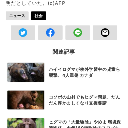
明だとしていた。(c)AFP
ニュース
社会
関連記事
ハイイログマが校外学習中の児童ら
襲撃、4人重傷 カナダ
コソボの山村でもヒグマ問題、だん
だん厚かましくなり支援要請
ヒグマの「大量駆除」やめよ 環境保
護団体、今年160頭駆除のスロバキ