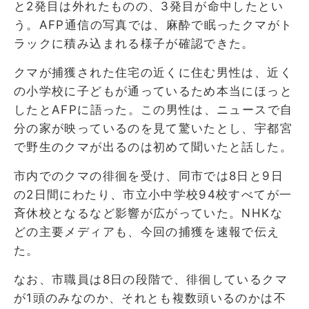
と2発目は外れたものの、3発目が命中したとい
う。AFP通信の写真では、麻酔で眠ったクマがト
ラックに積み込まれる様子が確認できた。
クマが捕獲された住宅の近くに住む男性は、近く
の小学校に子どもが通っているため本当にほっと
したとAFPに語った。この男性は、ニュースで自
分の家が映っているのを見て驚いたとし、宇都宮
で野生のクマが出るのは初めて聞いたと話した。
市内でのクマの徘徊を受け、同市では8日と9日
の2日間にわたり、市立小中学校94校すべてが一
斉休校となるなど影響が広がっていた。NHKな
どの主要メディアも、今回の捕獲を速報で伝え
た。
なお、市職員は8日の段階で、徘徊しているクマ
が1頭のみなのか、それとも複数頭いるのかは不