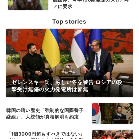
アに要求
Top stories
ゼレンスキー氏、厳しい冬を警告 ロシアの攻
撃受け無傷の火力発電所は皆無
韓国の暗い歴史「強制的な国際養子
縁組」、大統領が真相解明を約束
「1個3000円超もすべきではない」