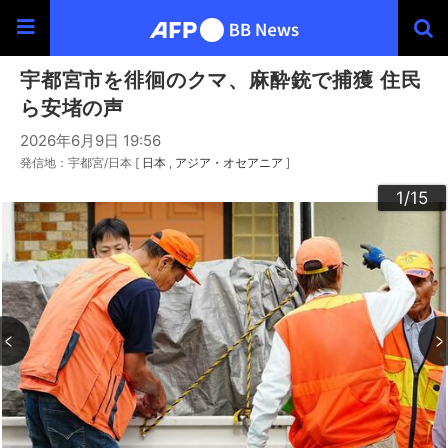
宇都宮市を徘徊のクマ、麻酔銃で捕獲 住民
ら安堵の声
2026年6月9日 19:56
発信地：宇都宮/日本 [
日本
アジア・オセアニア
]
10
13
14
12
15
11
3
4
6
9
2
5
7
8
1
/15
/15
/15
/15
/15
/15
/15
/15
/15
/15
/15
/15
/15
/15
/15