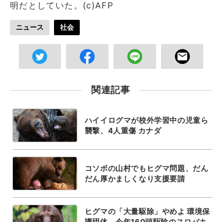
明だとしていた。(c)AFP
ニュース
社会
関連記事
ハイイログマが校外学習中の児童ら
襲撃、4人重傷 カナダ
コソボの山村でもヒグマ問題、だん
だん厚かましくなり支援要請
ヒグマの「大量駆除」やめよ 環境保
護団体、今年160頭駆除のスロバキ