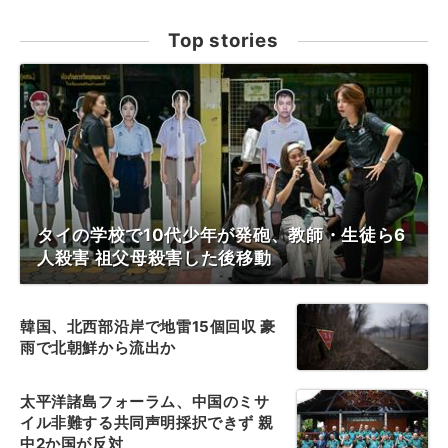
Top stories
タイの学校で10代少年が発砲、教師・生徒ら6
人殺害 祖父母殺害した後移動
韓国、北西部沿岸で地雷15個回収 豪
雨で北朝鮮から流出か
太平洋諸島フォーラム、中国のミサ
イル非難する共同声明採択できず 親
中2か国が反対