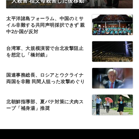
人殺害 祖父母殺害した後移動
太平洋諸島フォーラム、中国のミサ
イル非難する共同声明採択できず 親
中2か国が反対
台湾軍、大規模演習で台北攻撃阻止
を想定し「橋封鎖」
国連事務総長、ロシアとウクライナ
両国を非難 民間人狙った攻撃めぐり
北朝鮮指導部、夏バテ対策に犬肉ス
ープ「補身湯」推奨