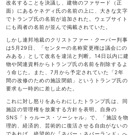
改名することを決議し、建物のファサード（正
面）にあるケネディ氏の名前の上に、大きな文字
でトランプ氏の名前が追加された。ウェブサイト
にも両者の名前が並んで掲載されていた。
しかし連邦地裁のクリストファー・クーパー判事
は5月29日、「センターの名称変更権は議会にの
みある」として改名を違法と判断。14日以内に建
物や関連資料からトランプ氏の名前を削除するよ
う命じた。また、7月から予定されていた「2年
間の改修のための施設閉鎖」というトランプ氏の
要求も一時的に差し止めた。
これに対し怒りをあらわにしたトランプ氏は、同
施設の管理権を放棄する方針を表明。自身の
SNS「トゥルース・ソーシャル」で、「施設を物
理的、経済的、芸術的に復活させる自由がないの
であれば、絶望的な『ネバー・ネバーランド』へ