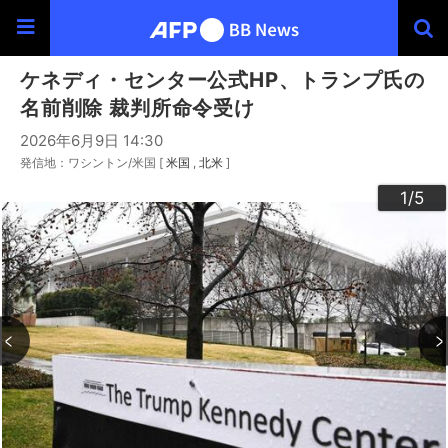
ケネディ・センター公式HP、トランプ氏の
名前削除 裁判所命令受け
2026年6月9日 14:30
発信地：ワシントン/米国 [
米国
北米
]
3
4
2
5
1
/5
/5
/5
/5
/5