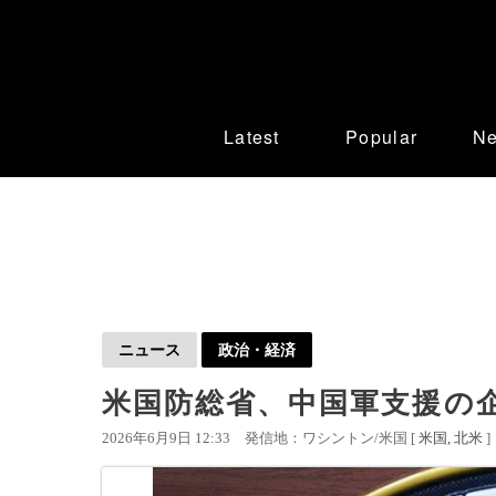
Latest
Popular
N
ニュース
政治・経済
米国防総省、中国軍支援の企
2026年6月9日 12:33
発信地：ワシントン/米国 [
米国
北米
]