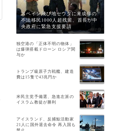
スペイン飛び地セウタに未成年の
不法移民1000人超残留、首長が中
央政府に緊急支援要請
。
独空港の「正体不明の物体」
は爆弾搭載ドローン ロシア関
与か
トランプ級原子力戦艦、建造
れ
費は15隻で43兆円か
米民主党予備選、急進左派の
y
イスラム教徒が勝利
アイスランド、反捕鯨活動家
21人に国外退去命令 再入国も
禁止