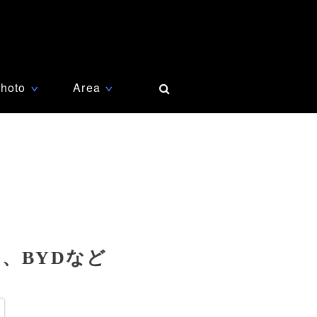
hoto
Area
∨
∨
、BYDなど