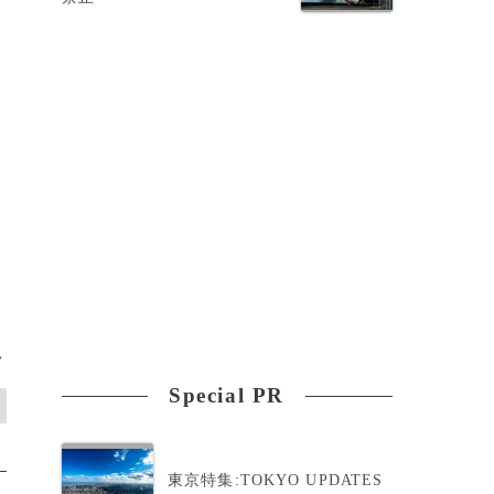
>
Special PR
東京特集:TOKYO UPDATES