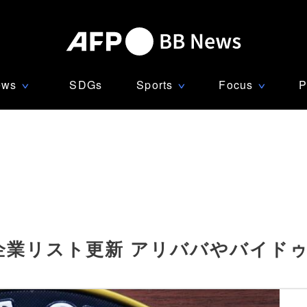
ews
SDGs
Sports
Focus
P
∨
∨
∨
業リスト更新 アリババやバイドゥ