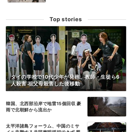
Top stories
タイの学校で10代少年が発砲、教師・生徒ら6
人殺害 祖父母殺害した後移動
韓国、北西部沿岸で地雷15個回収 豪
雨で北朝鮮から流出か
太平洋諸島フォーラム、中国のミサ