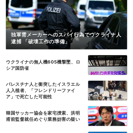
独軍需メーカーへのスパイ行為でウクライナ人
逮捕 「破壊工作の準備」
ウクライナの無人機605機撃墜、ロ
シア国防省
パレスチナ人と衝突したイスラエル
人入植者、「フレンドリーファイ
ア」で死亡した可能性
韓国サッカー協会を家宅捜索、洪明
甫前監督就任めぐり業務妨害の疑い