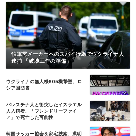
独軍需メーカーへのスパイ行為でウクライナ人
逮捕 「破壊工作の準備」
ウクライナの無人機605機撃墜、ロ
シア国防省
パレスチナ人と衝突したイスラエル
人入植者、「フレンドリーファイ
ア」で死亡した可能性
韓国サッカー協会を家宅捜索、洪明