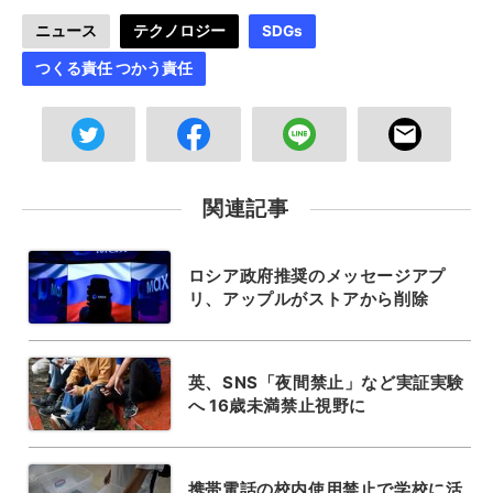
ニュース
テクノロジー
SDGs
つくる責任 つかう責任
関連記事
ロシア政府推奨のメッセージアプ
リ、アップルがストアから削除
英、SNS「夜間禁止」など実証実験
へ 16歳未満禁止視野に
携帯電話の校内使用禁止で学校に活