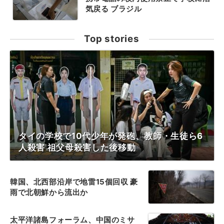
気戻る ブラジル
Top stories
タイの学校で10代少年が発砲、教師・生徒ら6
人殺害 祖父母殺害した後移動
韓国、北西部沿岸で地雷15個回収 豪
雨で北朝鮮から流出か
太平洋諸島フォーラム、中国のミサ