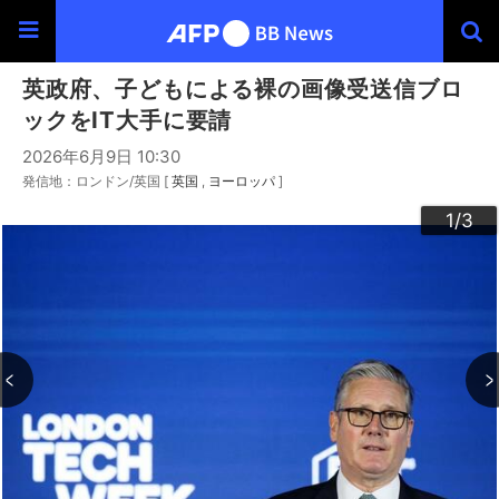
英政府、子どもによる裸の画像受送信ブロ
ックをIT大手に要請
2026年6月9日 10:30
発信地：ロンドン/英国 [
英国
ヨーロッパ
]
3
2
1
/3
/3
/3