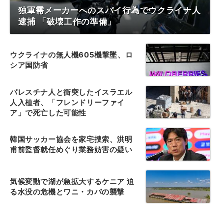
独軍需メーカーへのスパイ行為でウクライナ人
逮捕 「破壊工作の準備」
ウクライナの無人機605機撃墜、ロ
シア国防省
パレスチナ人と衝突したイスラエル
人入植者、「フレンドリーファイ
ア」で死亡した可能性
韓国サッカー協会を家宅捜索、洪明
甫前監督就任めぐり業務妨害の疑い
気候変動で湖が急拡大するケニア 迫
る水没の危機とワニ・カバの襲撃