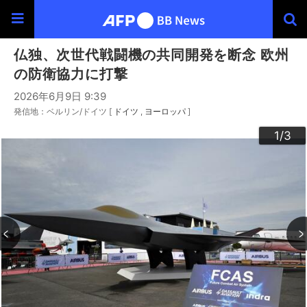
仏独、次世代戦闘機の共同開発を断念 欧州
の防衛協力に打撃
2026年6月9日 9:39
発信地：ベルリン/ドイツ [
ドイツ
ヨーロッパ
]
3
2
1
/3
/3
/3