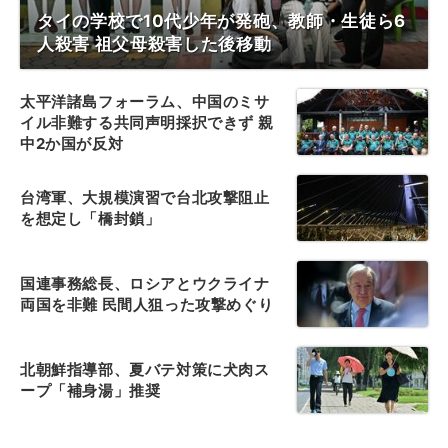
タイの学校で10代少年が発砲、教師・生徒ら6
人殺害 祖父母殺害した後移動
太平洋諸島フォーラム、中国のミサ
イル非難する共同声明採択できず 親
中2か国が反対
台湾軍、大規模演習で台北攻撃阻止
を想定し「橋封鎖」
国連事務総長、ロシアとウクライナ
両国を非難 民間人狙った攻撃めぐり
北朝鮮指導部、夏バテ対策に犬肉ス
ープ「補身湯」推奨