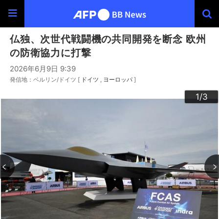
仏独、次世代戦闘機の共同開発を断念 欧州
の防衛協力に打撃
2026年6月9日 9:39
発信地：ベルリン/ドイツ [
ドイツ
ヨーロッパ
]
3
2
1
/3
/3
/3