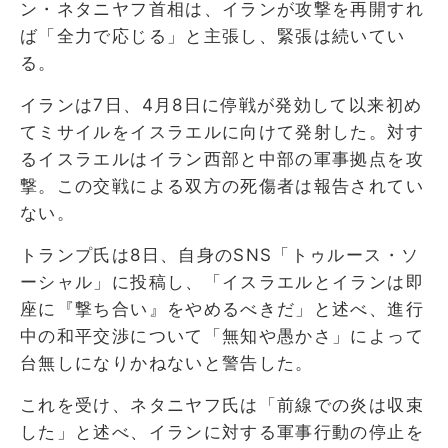
ン・ネタニヤフ首相は、イランが攻撃を再開すれ
ば「全力で応じる」と主張し、緊張は続いてい
る。
イランは7日、4月8日に停戦が発効して以来初め
てミサイルをイスラエルに向けて発射した。対す
るイスラエルはイラン西部と中部の軍事拠点を攻
撃。この交戦による双方の死傷者は報告されてい
ない。
トランプ氏は8日、自身のSNS「トゥルース・ソ
ーシャル」に投稿し、「イスラエルとイランは即
座に『撃ち合い』をやめるべきだ」と述べ、進行
中の和平交渉について「無知や愚かさ」によって
台無しになりかねないと警告した。
これを受け、ネタニヤフ氏は「前線での炎は収束
した」と述べ、イランに対する軍事行動の停止を