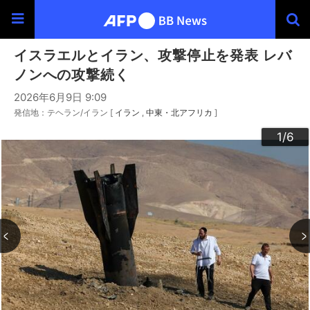
イスラエルとイラン、攻撃停止を発表 レバ
ノンへの攻撃続く
2026年6月9日 9:09
発信地：テヘラン/イラン [
イラン
中東・北アフリカ
]
3
4
6
2
5
1
/6
/6
/6
/6
/6
/6