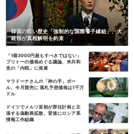
韓国の暗い歴史「強制的な国際養子縁組」、大
統領が真相解明を約束
「1個3000円超もすべきではない」
ブリトーの価格めぐる議論、米共和
党の「内戦」に発展
マラドーナさんの「神の手」ボー
ル、今月競売に 落札予想価格は1千万
ドル
ドイツでメルツ首相が辞任計画と主
張する偽動画拡散、背後にロシア系
情報工作組織