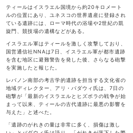
ティールはイスラエル国境から約20キロメート
ルの位置にあり、ユネスコの世界遺産に登録され
ている遺跡には、ローマ時代の浴場や2世紀の凱
旋門、競技場の遺構などがある。
イスラエル軍はティールを激しく攻撃しており、
国営通信社NNAは7日、イスラエル軍が都市遺跡
を含む地区に避難警告を発した後、さらなる砲撃
を実施したと報じた。
レバノン南部の考古学的遺跡を担当する文化省の
地域ディレクター、アリ・バダウィ氏は、7日の
砲撃が「最新のイスラエルとヒズボラの戦争が始
まって以来、ティールの古代遺跡に最悪の影響を
与えた」と述べた。
「遺跡のがれきの量は非常に多く、損傷は激し
い」とバダウィ氏は語り、「がれきが落下した際