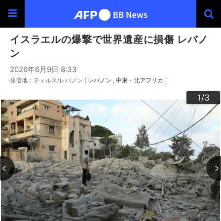
イスラエルの爆撃で世界遺産に損傷 レバノ
ン
2026年6月9日 8:33
発信地：ティルス/レバノン [
レバノン
中東・北アフリカ
]
3
2
1
/3
/3
/3