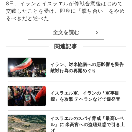
8日、イランとイスラエルが停戦合意後はじめて
交戦したことを受け、即座に「撃ち合い」をやめ
るべきだと述べた
全文を読む
>
関連記事
イラン、対米協議への悪影響を警告
敵対行為の再開めぐり
イスラエル軍、イランの「軍事目
標」を攻撃 テヘランなどで爆発音
イスラエルのスパイ脅威「最高レベ
ル」に 米高官への盗聴疑惑で引き上
げ