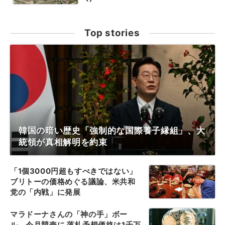
Top stories
韓国の暗い歴史「強制的な国際養子縁組」、大
統領が真相解明を約束
「1個3000円超もすべきではない」
ブリトーの価格めぐる議論、米共和
党の「内戦」に発展
マラドーナさんの「神の手」ボー
ル、今月競売に 落札予想価格は1千万