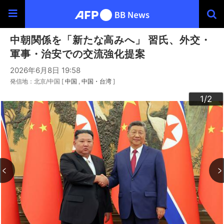
中朝関係を「新たな高みへ」 習氏、外交・
軍事・治安での交流強化提案
2026年6月8日 19:58
発信地：北京/中国 [
中国
中国・台湾
]
2
1
/2
/2