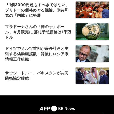
「1個3000円超もすべきではない」
ブリトーの価格めぐる議論、米共和
党の「内戦」に発展
マラドーナさんの「神の手」ボー
ル、今月競売に 落札予想価格は1千万
ドル
ドイツでメルツ首相が辞任計画と主
張する偽動画拡散、背後にロシア系
情報工作組織
サウジ、トルコ、パキスタンが共同
防衛協定締結