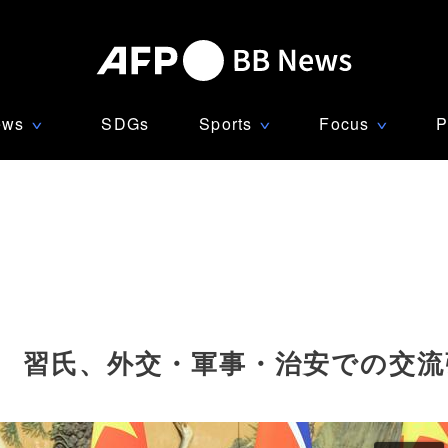
ews
SDGs
Sports
Focus
P
∨
∨
∨
」 習氏、外交・軍事・治安での交流