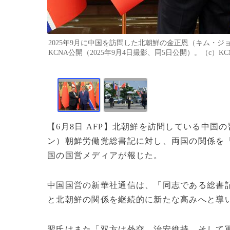
2025年9月に中国を訪問した北朝鮮の金正恩（キム・
KCNA公開（2025年9月4日撮影、同5日公開）。（c）KCNA 
【6月8日 AFP】北朝鮮を訪問している中国
ン）朝鮮労働党総書記に対し、両国の関係を
国の国営メディアが報じた。
中国国営の新華社通信は、「同志である総書
と北朝鮮の関係を継続的に新たな高みへと導
習氏はまた「双方は外交、治安維持、そして軍