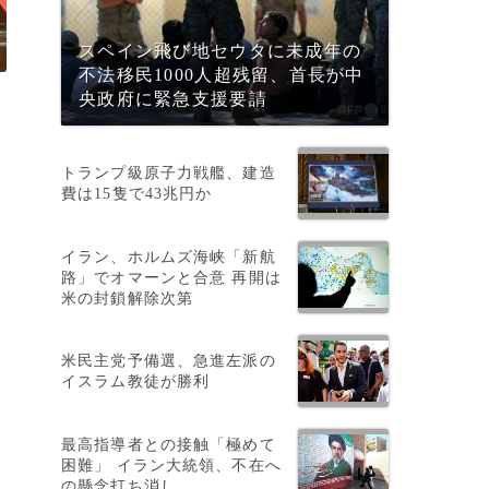
スペイン飛び地セウタに未成年の
不法移民1000人超残留、首長が中
央政府に緊急支援要請
トランプ級原子力戦艦、建造
費は15隻で43兆円か
イラン、ホルムズ海峡「新航
路」でオマーンと合意 再開は
米の封鎖解除次第
米民主党予備選、急進左派の
イスラム教徒が勝利
最高指導者との接触「極めて
困難」 イラン大統領、不在へ
の懸念打ち消し