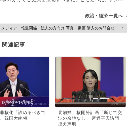
政治・経済 一覧へ
メディア・報道関係・法人の方向け 写真・動画 購入のお問合せ
>
関連記事
非核化「諦めるべきで
北朝鮮、核開発計画「断じて交
、韓国大統領
渉の余地なし」 習近平氏訪問
控え声明