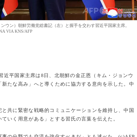
ジョンウン）朝鮮労働党総書記（左）と握手を交わす習近平国家主席。
VIA KNS/AFP
の習近平国家主席は8日、北朝鮮の金正恩（キム・ジョンウ
「新たな高み」へと導くために協力する意向を示した。中
記と共に緊密な戦略的コミュニケーションを維持し、中国
いていく用意がある」とする習氏の言葉を伝えた。
事の分野でも交流を強化すべきだ」とも述べた。(c)AFP