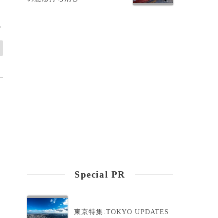
>
Special PR
東京特集:TOKYO UPDATES