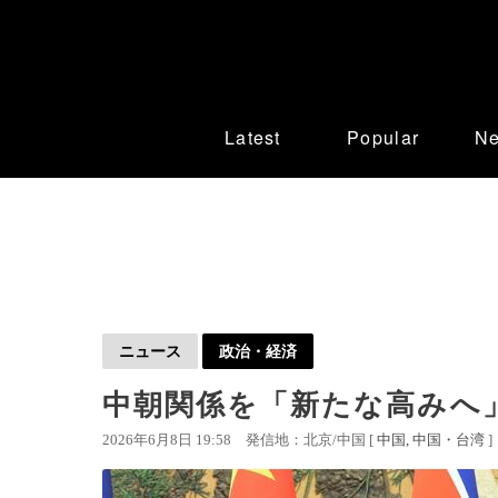
Latest
Popular
N
ニュース
政治・経済
中朝関係を「新たな高みへ
2026年6月8日 19:58
発信地：北京/中国 [
中国
中国・台湾
]