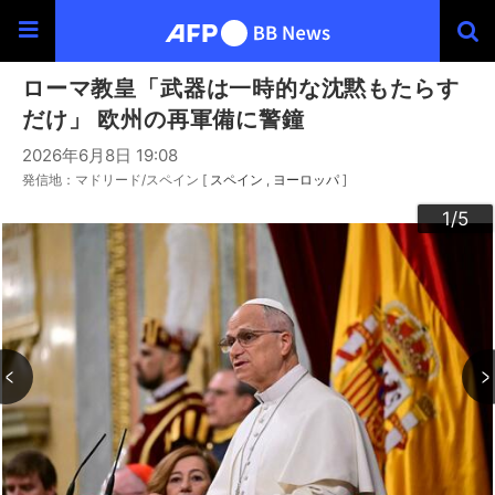
ローマ教皇「武器は一時的な沈黙もたらす
だけ」 欧州の再軍備に警鐘
2026年6月8日 19:08
発信地：マドリード/スペイン [
スペイン
ヨーロッパ
]
3
4
2
5
1
/5
/5
/5
/5
/5