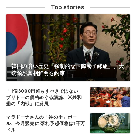
Top stories
韓国の暗い歴史「強制的な国際養子縁組」、大
統領が真相解明を約束
「1個3000円超もすべきではない」
ブリトーの価格めぐる議論、米共和
党の「内戦」に発展
マラドーナさんの「神の手」ボー
ル、今月競売に 落札予想価格は1千万
ドル