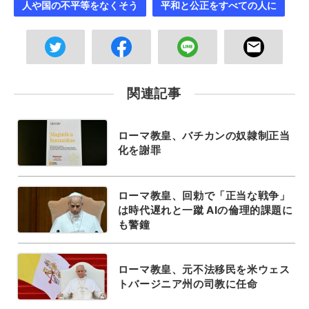
人や国の不平等をなくそう
平和と公正をすべての人に
関連記事
ローマ教皇、バチカンの奴隷制正当
化を謝罪
ローマ教皇、回勅で「正当な戦争」
は時代遅れと一蹴 AIの倫理的課題に
も警鐘
ローマ教皇、元不法移民を米ウェス
トバージニア州の司教に任命