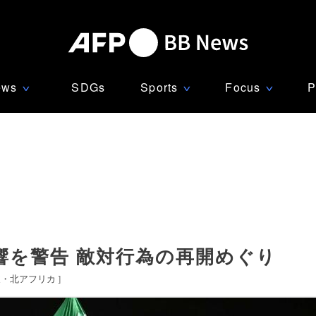
ews
SDGs
Sports
Focus
P
∨
∨
∨
響を警告 敵対行為の再開めぐり
東・北アフリカ
]