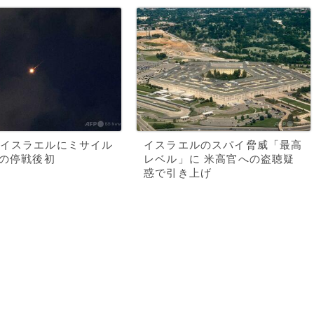
イスラエルにミサイル
イスラエルのスパイ脅威「最高
月の停戦後初
レベル」に 米高官への盗聴疑
惑で引き上げ