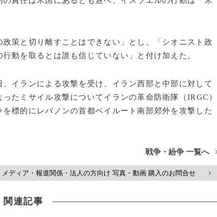
開の責任は米国にあるとも述べ、イスラエルの行動は「米
の政策と切り離すことはできない」とし、「シオニスト政
の行動を取るとは誰も信じていない」と付け加えた。
日、イランによる攻撃を受け、イラン西部と中部に対して
ったミサイル攻撃についてイランの革命防衛隊（IRGC
ラを標的にレバノンの首都ベイルート南部郊外を攻撃した
戦争・紛争 一覧へ
メディア・報道関係・法人の方向け 写真・動画 購入のお問合せ
>
関連記事