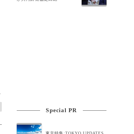
）
>
Special PR
東京特集:TOKYO UPDATES