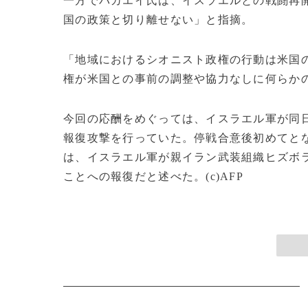
一方でバカエイ氏は、イスラエルとの戦闘再
国の政策と切り離せない」と指摘。
「地域におけるシオニスト政権の行動は米国
権が米国との事前の調整や協力なしに何らか
今回の応酬をめぐっては、イスラエル軍が同
報復攻撃を行っていた。停戦合意後初めてとな
は、イスラエル軍が親イラン武装組織ヒズボ
ことへの報復だと述べた。(c)AFP