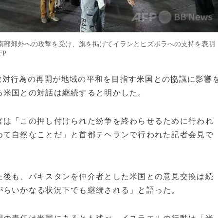
南部郊外への攻撃を受け、旗を掲げてイランとヒズボラへの支持を表明
FP
ける敵対行為の再開が地域の平和を目指す米国との協議に影響
る米国との対話は継続すると明かした。
官は「この押し付けられた紛争を終わらせるために行われ
めて自然なことだ」と首都テヘランで行われた記者会見で
た後も、パキスタンを仲介者とした米国との意見交換は続
がらいかなる状況下でも継続される」と語った。