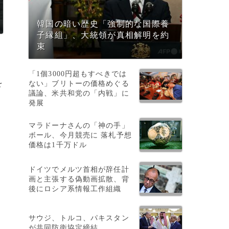
韓国の暗い歴史「強制的な国際養
子縁組」、大統領が真相解明を約
束
「1個3000円超もすべきでは
を
ない」ブリトーの価格めぐる
議論、米共和党の「内戦」に
発展
マラドーナさんの「神の手」
ボール、今月競売に 落札予想
価格は1千万ドル
ドイツでメルツ首相が辞任計
画と主張する偽動画拡散、背
後にロシア系情報工作組織
サウジ、トルコ、パキスタン
が共同防衛協定締結