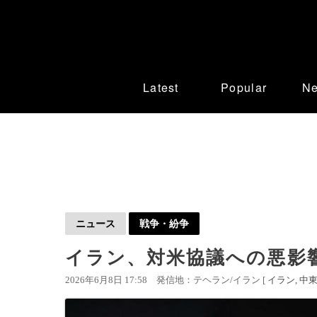
Latest
Popular
N
ニュース
戦争・紛争
イラン、対米協議への悪影
2026年6月8日 17:58
発信地：テヘラン/イラン [
イラン
中