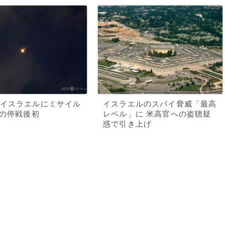
イスラエルにミサイル
イスラエルのスパイ脅威「最高
月の停戦後初
レベル」に 米高官への盗聴疑
惑で引き上げ