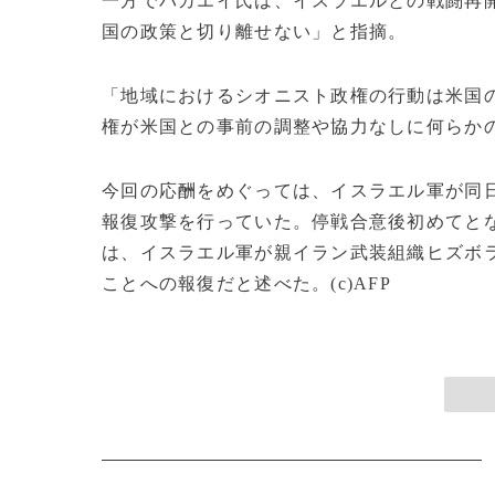
一方でバカエイ氏は、イスラエルとの戦闘再
国の政策と切り離せない」と指摘。
「地域におけるシオニスト政権の行動は米国
権が米国との事前の調整や協力なしに何らか
今回の応酬をめぐっては、イスラエル軍が同
報復攻撃を行っていた。停戦合意後初めてとな
は、イスラエル軍が親イラン武装組織ヒズボ
ことへの報復だと述べた。(c)AFP