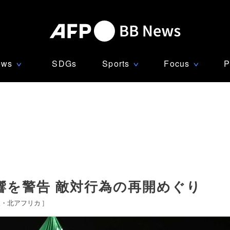
ews
SDGs
Sports
Focus
P
∨
∨
∨
響を警告 敵対行為の再開めぐり
東・北アフリカ
]