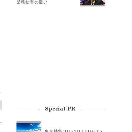
業務妨害の疑い
）
>
Special PR
東京特集:TOKYO UPDATES