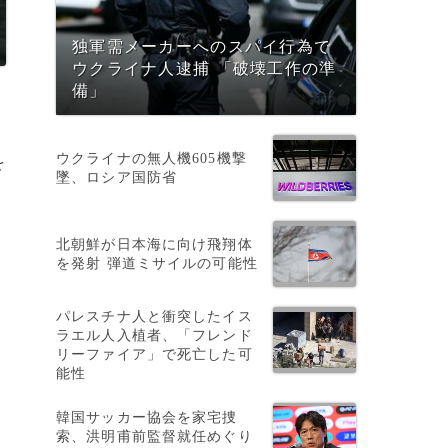
独軍需メーカーへのスパイ行為で
ウクライナ人逮捕 「破壊工作の準
備」
ウクライナの無人機605機撃
を
墜、ロシア国防省
北朝鮮が日本海に向け飛翔体
を発射 弾道ミサイルの可能性
パレスチナ人と衝突したイス
ラエル人入植者、「フレンド
リーファイア」で死亡した可
能性
韓国サッカー協会を家宅捜
索、洪明甫前監督就任めぐり