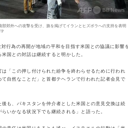
南部郊外への攻撃を受け、旗を掲げてイランとヒズボラへの支持を表明
FP
ける敵対行為の再開が地域の平和を目指す米国との協議に影響
る米国との対話は継続すると明かした。
官は「この押し付けられた紛争を終わらせるために行われ
めて自然なことだ」と首都テヘランで行われた記者会見で
た後も、パキスタンを仲介者とした米国との意見交換は続
がらいかなる状況下でも継続される」と語った。