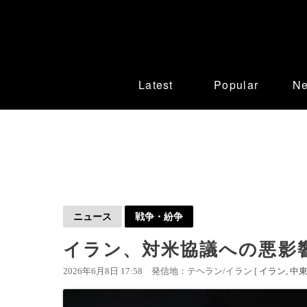
Latest
Popular
N
ニュース
戦争・紛争
イラン、対米協議への悪影
2026年6月8日 17:58
発信地：テヘラン/イラン [
イラン
中