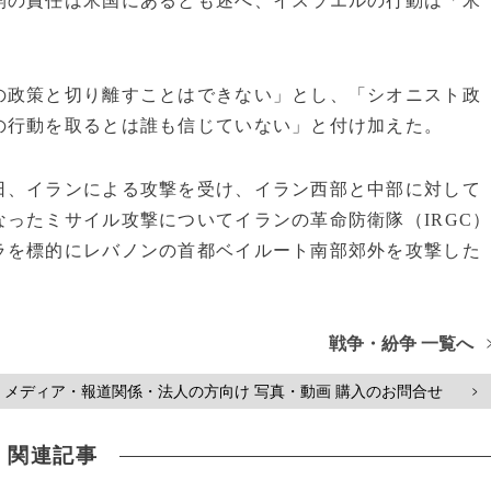
開の責任は米国にあるとも述べ、イスラエルの行動は「米
の政策と切り離すことはできない」とし、「シオニスト政
の行動を取るとは誰も信じていない」と付け加えた。
日、イランによる攻撃を受け、イラン西部と中部に対して
ったミサイル攻撃についてイランの革命防衛隊（IRGC
ラを標的にレバノンの首都ベイルート南部郊外を攻撃した
戦争・紛争 一覧へ
メディア・報道関係・法人の方向け 写真・動画 購入のお問合せ
>
関連記事