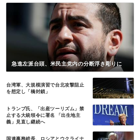
急進左派台頭、米民主党内の分断浮き彫りに
台湾軍、大規模演習で台北攻撃阻止
を想定し「橋封鎖」
トランプ氏、「出産ツーリズム」禁
止する大統領令に署名 「出生地主
義」見直し継続へ
国連事務総長、ロシアとウクライナ