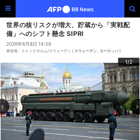
世界の核リスクが増大、貯蔵から「実戦配
備」へのシフト懸念 SIPRI
2026年6月8日 14:39
発信地：ストックホルム/スウェーデン [
スウェーデン
ヨーロッパ
]
2
1
/2
/2