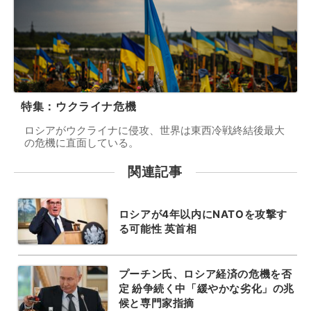
特集：ウクライナ危機
ロシアがウクライナに侵攻、世界は東西冷戦終結後最大
の危機に直面している。
関連記事
ロシアが4年以内にNATOを攻撃す
る可能性 英首相
プーチン氏、ロシア経済の危機を否
定 紛争続く中「緩やかな劣化」の兆
候と専門家指摘