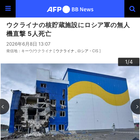
ウクライナの核貯蔵施設にロシア軍の無人
機直撃 5人死亡
2026年6月8日 13:07
発信地：キーウ/ウクライナ [
ウクライナ
ロシア・CIS
]
3
4
2
1
/4
/4
/4
/4