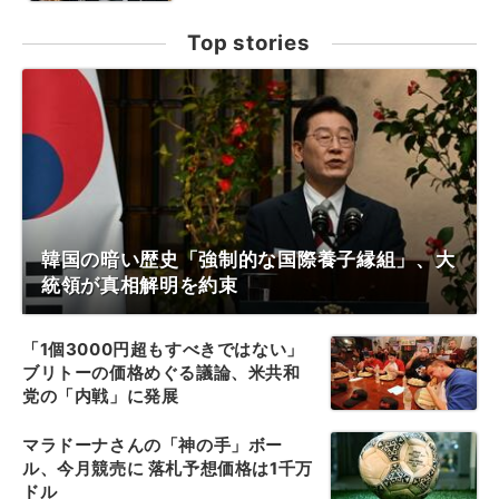
Top stories
韓国の暗い歴史「強制的な国際養子縁組」、大
統領が真相解明を約束
「1個3000円超もすべきではない」
ブリトーの価格めぐる議論、米共和
党の「内戦」に発展
マラドーナさんの「神の手」ボー
ル、今月競売に 落札予想価格は1千万
ドル