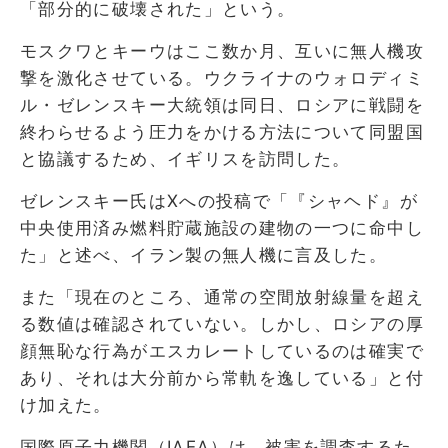
「部分的に破壊された」という。
モスクワとキーウはここ数か月、互いに無人機攻
撃を激化させている。ウクライナのウォロディミ
ル・ゼレンスキー大統領は同日、ロシアに戦闘を
終わらせるよう圧力をかける方法について同盟国
と協議するため、イギリスを訪問した。
ゼレンスキー氏はXへの投稿で「『シャヘド』が
中央使用済み燃料貯蔵施設の建物の一つに命中し
た」と述べ、イラン製の無人機に言及した。
また「現在のところ、通常の空間放射線量を超え
る数値は確認されていない。しかし、ロシアの厚
顔無恥な行為がエスカレートしているのは確実で
あり、それは大分前から常軌を逸している」と付
け加えた。
国際原子力機関（IAEA）は、被害を調査するた