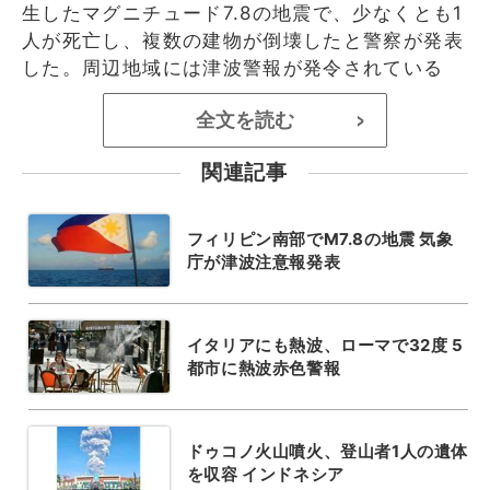
生したマグニチュード7.8の地震で、少なくとも1
人が死亡し、複数の建物が倒壊したと警察が発表
した。周辺地域には津波警報が発令されている
全文を読む
>
関連記事
フィリピン南部でM7.8の地震 気象
庁が津波注意報発表
イタリアにも熱波、ローマで32度 5
都市に熱波赤色警報
ドゥコノ火山噴火、登山者1人の遺体
を収容 インドネシア