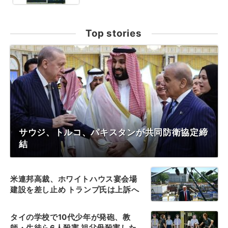
Top stories
サウジ、トルコ、パキスタンが共同防衛協定締
結
米連邦高裁、ホワイトハウス宴会場
建設を差し止め トランプ氏は上訴へ
タイの学校で10代少年が発砲、教
師・生徒ら6人殺害 祖父母殺害した