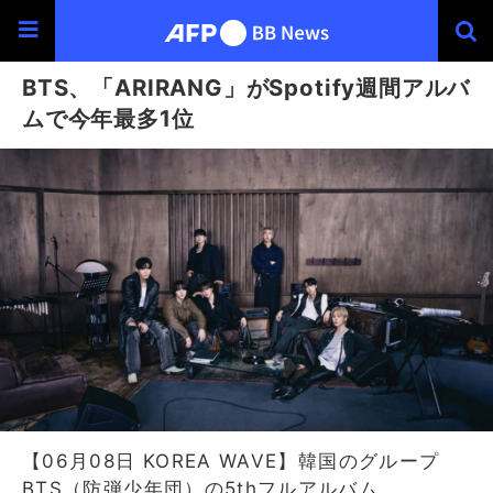
BTS、「ARIRANG」がSpotify週間アルバ
ムで今年最多1位
【06月08日 KOREA WAVE】韓国のグループ
BTS（防弾少年団）の5thフルアルバム