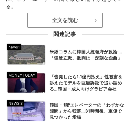
る。
全文を読む
>
関連記事
米紙コラムに韓国大統領府が反論 …
「強硬左派」批判は「深刻な歪曲」
「告発したら1.1億円払え」性被害を
訴えたモデルを巨額訴訟で追い詰め
る…韓国・成人向けグラビア会社
韓国・1階エレベーターの「わずかな
隙間」から転落…31時間後、重傷で
見つかった愛猫