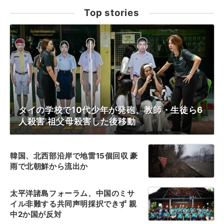
Top stories
タイの学校で10代少年が発砲、教師・生徒ら6
人殺害 祖父母殺害した後移動
韓国、北西部沿岸で地雷15個回収 豪
雨で北朝鮮から流出か
太平洋諸島フォーラム、中国のミサ
イル非難する共同声明採択できず 親
中2か国が反対