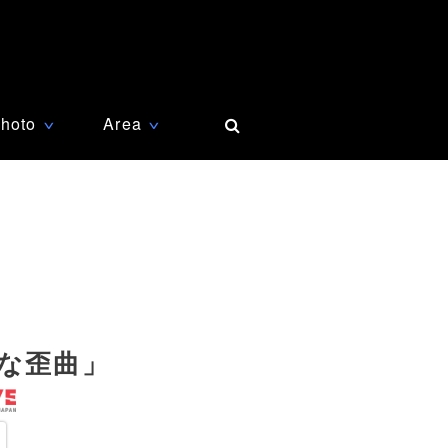
hoto
Area
∨
∨
な歪曲」