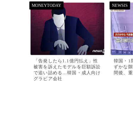
「告発したら1.1億円払え」性
韓国・1
被害を訴えたモデルを巨額訴訟
ずかな隙
で追い詰める…韓国・成人向け
間後、重
グラビア会社