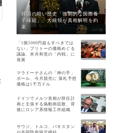
韓国の暗い歴史「強制的な国際養
子縁組」、大統領が真相解明を約
束
「1個3000円超もすべきでは
ない」ブリトーの価格めぐる
議論、米共和党の「内戦」に
発展
マラドーナさんの「神の手」
ボール、今月競売に 落札予想
究
価格は1千万ドル
実
ドイツでメルツ首相が辞任計
画と主張する偽動画拡散、背
後にロシア系情報工作組織
サウジ、トルコ、パキスタン
が共同防衛協定締結