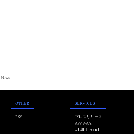
News
OTHER
SERVICES
RSS
プレスリリース
AFP WAA