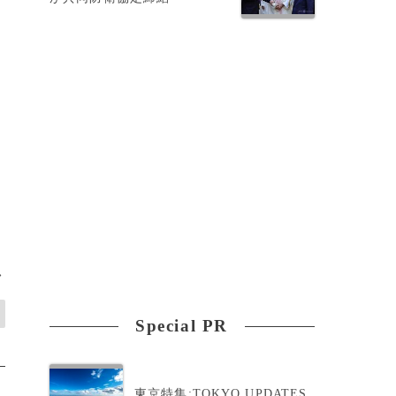
>
Special PR
東京特集:TOKYO UPDATES