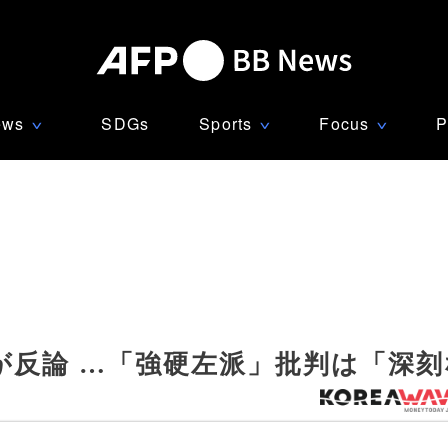
ews
SDGs
Sports
Focus
P
∨
∨
∨
が反論 …「強硬左派」批判は「深刻