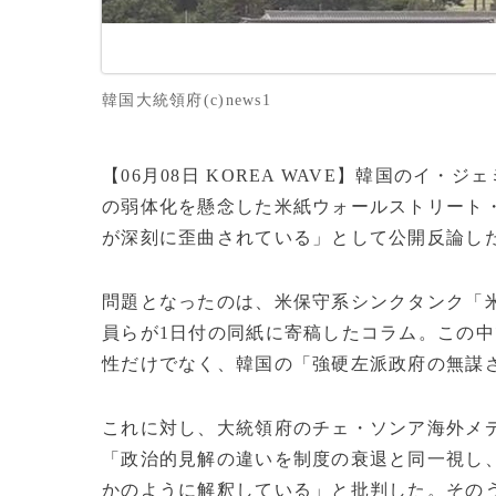
韓国大統領府(c)news1
【06月08日 KOREA WAVE】韓国のイ
の弱体化を懸念した米紙ウォールストリート・
が深刻に歪曲されている」として公開反論し
問題となったのは、米保守系シンクタンク「米
員らが1日付の同紙に寄稿したコラム。この
性だけでなく、韓国の「強硬左派政府の無謀
これに対し、大統領府のチェ・ソンア海外メ
「政治的見解の違いを制度の衰退と同一視し
かのように解釈している」と批判した。その