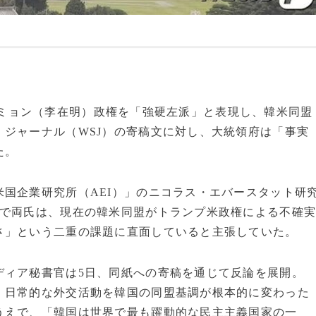
・ジェミョン（李在明）政権を「強硬左派」と表現し、韓米同盟
ジャーナル（WSJ）の寄稿文に対し、大統領府は「事実
た。
国企業研究所（AEI）」のニコラス・エバースタット研
中で両氏は、現在の韓米同盟がトランプ米政権による不確
さ」という二重の課題に直面していると主張していた。
ディア秘書官は5日、同紙への寄稿を通じて反論を展開。
、日常的な外交活動を韓国の同盟基調が根本的に変わった
うえで、「韓国は世界で最も躍動的な民主主義国家の一