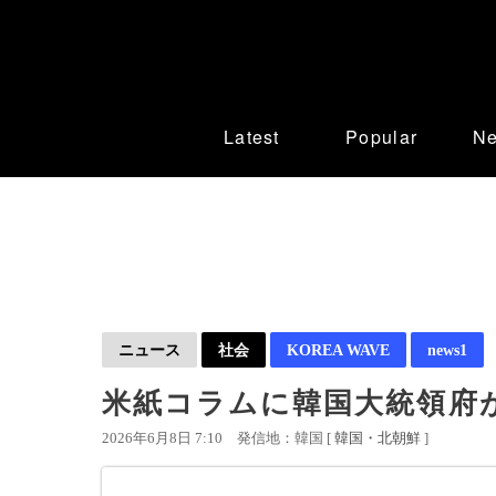
Latest
Popular
N
ニュース
社会
KOREA WAVE
news1
米紙コラムに韓国大統領府
2026年6月8日 7:10
発信地：韓国 [
韓国・北朝鮮
]