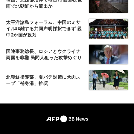
雨で北朝鮮から流出か
太平洋諸島フォーラム、中国のミサ
イル非難する共同声明採択できず 親
中2か国が反対
国連事務総長、ロシアとウクライナ
両国を非難 民間人狙った攻撃めぐり
北朝鮮指導部、夏バテ対策に犬肉ス
ープ「補身湯」推奨