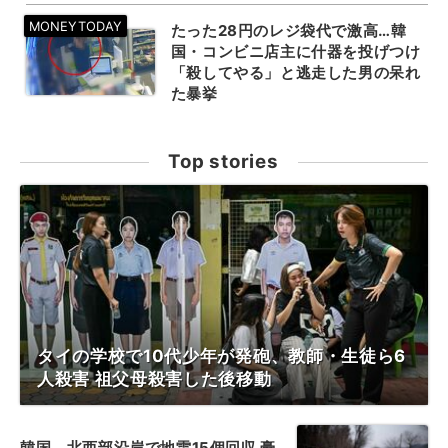
たった28円のレジ袋代で激高…韓
国・コンビニ店主に什器を投げつけ
「殺してやる」と逃走した男の呆れ
た暴挙
Top stories
タイの学校で10代少年が発砲、教師・生徒ら6
人殺害 祖父母殺害した後移動
韓国、北西部沿岸で地雷15個回収 豪