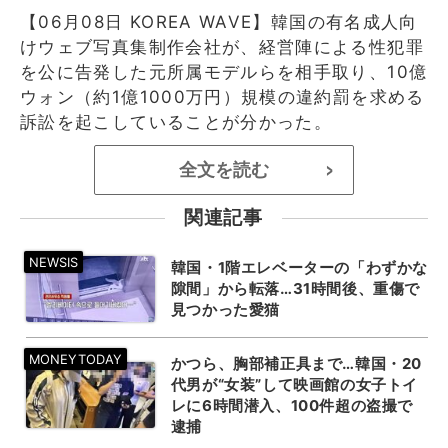
【06月08日 KOREA WAVE】韓国の有名成人向
けウェブ写真集制作会社が、経営陣による性犯罪
を公に告発した元所属モデルらを相手取り、10億
ウォン（約1億1000万円）規模の違約罰を求める
訴訟を起こしていることが分かった。
全文を読む
>
関連記事
韓国・1階エレベーターの「わずかな
隙間」から転落…31時間後、重傷で
見つかった愛猫
かつら、胸部補正具まで…韓国・20
代男が“女装”して映画館の女子トイ
レに6時間潜入、100件超の盗撮で
逮捕