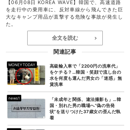
【06月08日 KOREA WAVE】韓国で、高速道路
を走行中の乗用車に、反対車線から飛んできた巨
大なキャンプ用品が直撃する危険な事故が発生し
た。
全文を読む
>
関連記事
高級輸入車で「2200円の洗車代」
をケチる？…韓国・笑顔で流し台の
水を何度も運んだ男女の「迷惑」無
賃洗車
「未成年と関係、違法撮影も」…韓
国・別れた男の職場へ“偽の告発
状”を送りつけた37歳女の歪んだ執
着