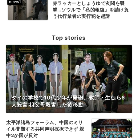
赤ラッカーとしょうゆで玄関を襲
撃…ソウルで「私的報復」を請け負
う代行業者の実行犯を起訴
Top stories
タイの学校で10代少年が発砲、教師・生徒ら6
人殺害 祖父母殺害した後移動
太平洋諸島フォーラム、中国のミサ
イル非難する共同声明採択できず 親
中2か国が反対